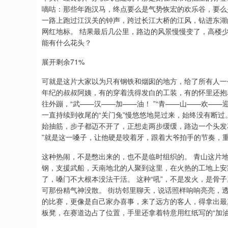
嘀咕：那些年跑汉马，终点要么是气势恢宏的欢乐谷，要么是
一路上跑过江汉关的钟声，跨过长江大桥的江风，钻进东湖
网红地标。 结果最后几公里，路边的风景慢慢变了，高楼
能有什么花头？
展开剩余71%
可就是这片大家以为只有钢铁和烟囱的地方，给了所有人一
年纪的叔叔阿姨，有的穿着洗得发白的工装，有的怀里还抱着
往外蹦，“武——汉——加——油！ ”“青——山——欢—
一直持续到收尾的“关门兔”慢悠悠地晃过来，始终没有断过
始抽筋，步子都迈不开了，正想走两步缓缓，路边一个头发
”就是这一嗓子，让他硬是咬着牙，跟着大爷拍手的节奏，
这种热闹，不是憋出来的，也不是临时组织的。 青山这片
钢，支援武船，天南地北的人聚到这里，在火热的工地上安
了，嗓门不大根本没法干活。 这种“吼”，不是发火，是骨
可那份精气神没散。 街坊邻里聊天，说话照样响响亮亮，
的比赛，更像是自己家办喜事，来了远方的客人，得拿出最
板凳，在赛道边占了位置，手里还拿着特意用红纸写的“加