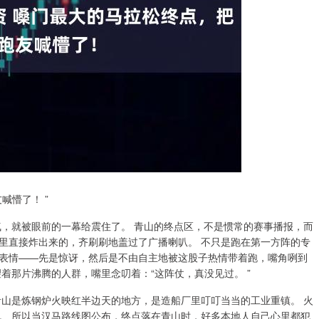
喊懵了！ ”
气，就被眼前的一幕给震住了。 青山的终点区，不是惯常的赛事播报，而
里直接炸出来的，齐刷刷地盖过了广播喇叭。 不只是跑在第一方阵的专
表情——先是惊讶，然后是不由自主地被这股子热情带着跑，嘴角咧到
着那片沸腾的人群，嘴里念叨着：“这阵仗，真没见过。 ”
青山是炼钢炉火映红半边天的地方，是造船厂里叮叮当当的工业重镇。 火
。 所以当汉马路线图公布，终点落在青山时，好多本地人自己心里都犯