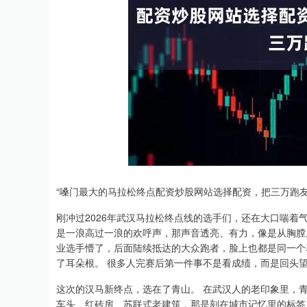
“嗓门最大的马拉松终点配资炒股网站选择配资，把三万跑友
刚冲过2026年武汉马拉松终点线的选手们，还在大口喘着
是一浪高过一浪的欢呼声，那声音透亮、有力，像是从胸膛
业选手懵了，后面陆续抵达的大众跑者，脸上也都是同一个
了耳朵根。 很多人完赛后第一件事不是看成绩，而是回头望
这次的汉马新终点，选在了青山。 在武汉人的老印象里，
车头、红砖房、苏联式老建筑，那是刻在城市记忆里的标签