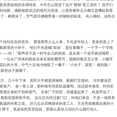
风景如画的东湖绿道，今年怎么拐进了这片“硬核”老工业区？ 选手们
的绿荫，满眼都是武汉的现代与浪漫，心里想着终点大概又是哪处新晋
少了，树荫浓了，空气里仿佛都带着一丝钢铁的味道。 有人嘀咕，这终点
个结结实实的意外。 赛道两旁人山人海，不光是年轻人，更多的是上了
家里的小孙子。 他们不光是喊“加油”，是扯着嗓子，一个字一个字地
—迎——你！ ”那声音不是一时半会儿的热闹，是从第一个选手跑进视野，
。 一位从广州来的跑友后来在朋友圈里写，他跑到最后五公里，小腿开
花白的大爷，中气十足地冲他吼了一嗓子：“小伙子，莫慌！ 稳到跑！
重新把步子跑顺了。
地方，几十年下来，居民大半都是跟钢铁、船舶打交道的。 当年建设武
家落户。 老一辈人讲，那时候车间里机器轰鸣，说话基本靠吼，时间长
子里透出来的干劲和底气。 后来厂子转型，高楼盖起来了，机器声远了，
透着股坦荡和热乎劲。 这次汉马经过家门口，对他们来说，不是一场简单
真诚的待客之道。 好几位从武钢退休的老工人，天没亮就搬着自家的小
油”牌子，笔迹虽然歪歪扭扭，那股认真劲儿却比什么都打动人。