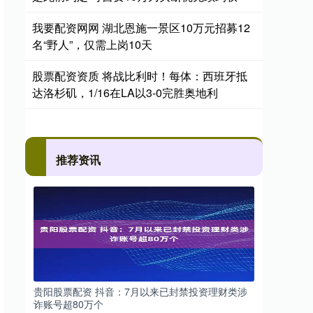
我要配资网网 湖北恩施一景区10万元招募12
名“野人”，仅需上岗10天
股票配资资质 将战比利时！每体：西班牙抵
达洛杉矶，1/16在LA以3-0完胜奥地利
推荐资讯
贵阳股票配资 抖音：7月以来已封禁投资理财类涉
诈账号超80万个