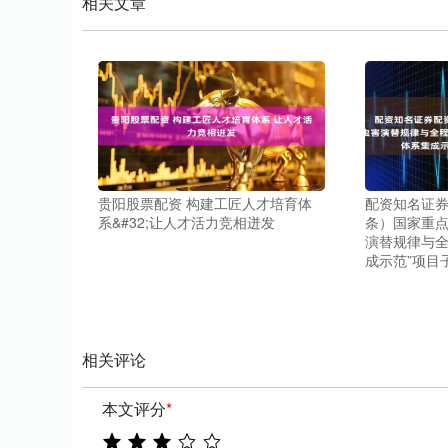
相关文章
贵阳股票配资 构建工匠人才培育体
配资知名证券
系&#32;让人才活力竞相迸发
条）国家重点
演替规律与
成示范”项目
相关评论
本文评分
*