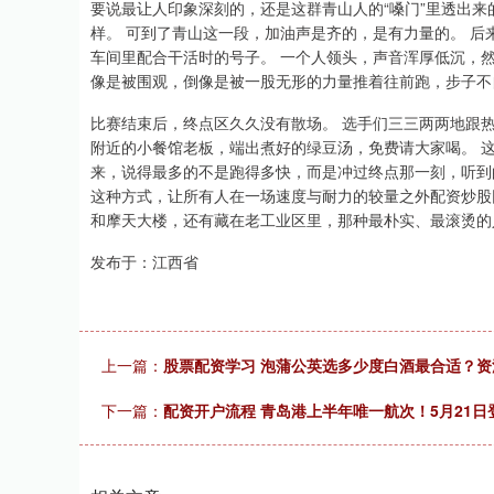
要说最让人印象深刻的，还是这群青山人的“嗓门”里透出来
样。 可到了青山这一段，加油声是齐的，是有力量的。 
车间里配合干活时的号子。 一个人领头，声音浑厚低沉，
像是被围观，倒像是被一股无形的力量推着往前跑，步子不
比赛结束后，终点区久久没有散场。 选手们三三两两地跟
附近的小餐馆老板，端出煮好的绿豆汤，免费请大家喝。 
来，说得最多的不是跑得多快，而是冲过终点那一刻，听到
这种方式，让所有人在一场速度与耐力的较量之外配资炒股
和摩天大楼，还有藏在老工业区里，那种最朴实、最滚烫的
发布于：江西省
上一篇：
股票配资学习 泡蒲公英选多少度白酒最合适？
下一篇：
配资开户流程 青岛港上半年唯一航次！5月21日