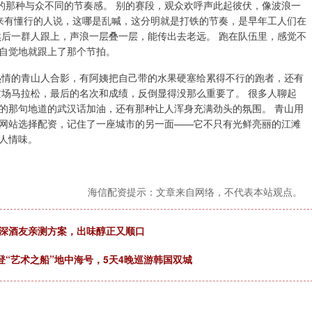
的那种与众不同的节奏感。 别的赛段，观众欢呼声此起彼伏，像波浪一
后来有懂行的人说，这哪是乱喊，这分明就是打铁的节奏，是早年工人们在
然后一群人跟上，声浪一层叠一层，能传出去老远。 跑在队伍里，感觉不
自觉地就跟上了那个节拍。
热情的青山人合影，有阿姨把自己带的水果硬塞给累得不行的跑者，还有
这场马拉松，最后的名次和成绩，反倒显得没那么重要了。 很多人聊起
的那句地道的武汉话加油，还有那种让人浑身充满劲头的氛围。 青山用
网站选择配资，记住了一座城市的另一面——它不只有光鲜亮丽的江滩
人情味。
海信配资提示：文章来自网络，不代表本站观点。
资深酒友亲测方案，出味醇正又顺口
登“艺术之船”地中海号，5天4晚巡游韩国双城