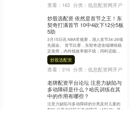
查看：
163
分类：
低息配资网开户
炒股选配资 依然是首节之王！东
契奇打满首节 10中4砍下12分5板
5助
3月15日讯 NBA常规赛，湖人首节34-26领
先掘金。 首节比赛，东契奇进攻端继续稳
定发挥，内外线效率都不错；同时还能串
联球队，多次送出妙传。 他打满12分钟....
炒股选配资
查看：
216
分类：
低息配资网开户
老牌配资平台论坛 注意力缺陷与
多动障碍是什么？哈氏训练在其
中的作用有哪些？
注意力缺陷与多动障碍的分类及对儿童的
影响 注意力缺陷与多动障碍（ADHD）是
儿童中常见的行为问题，可以分为三种类
型：主要表现为注意力缺陷、主要表现为
老牌配资平台论坛
多动/冲动行....