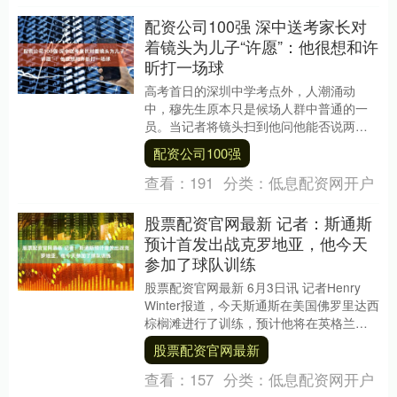
配资公司100强 深中送考家长对
着镜头为儿子“许愿”：他很想和许
昕打一场球
高考首日的深圳中学考点外，人潮涌动
中，穆先生原本只是候场人群中普通的一
员。当记者将镜头扫到他问他能否说两句
时，他眼睛一亮，径直对着镜头开了
配资公司100强
口：“我就想帮孩子许个....
查看：
191
分类：
低息配资网开户
股票配资官网最新 记者：斯通斯
预计首发出战克罗地亚，他今天
参加了球队训练
股票配资官网最新 6月3日讯 记者Henry
Winter报道，今天斯通斯在美国佛罗里达西
棕榈滩进行了训练，预计他将在英格兰对
阵克罗地亚的首场小组赛中首发。这场....
股票配资官网最新
查看：
157
分类：
低息配资网开户