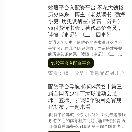
炒股平台入配资平台 不花大钱搭
历史体系｜博主（老聂读书+渤海
小吏+历史调研室+赛雷三分钟）
vs付费读书会，替代高价会员，
读懂《史记》《二十四史》
普通人学历史，最核心的需求是什么？不
是零散记住几个历史典故，而是搭建完整
的历史知识体系，读懂《史记》《二十四
史》这类华夏正史，形成自己的历史认
炒股平台入配资平台
知，而不是被碎片化....
查看：
181
分类：
低息配资网开户
配资平台导航 你问&我答丨第三
届全国青少年三大球运动会足
球、篮球、 排球3个项目竞赛规
程发布，一起来看！
·配资平台导航 《你问我答》 系列专题来服
务 你关心的体育相关问题 我们帮你解答 近
日 体育总局办公厅印发 第三届全国青少年