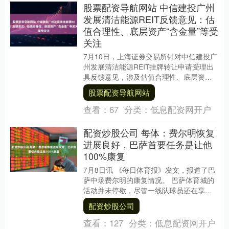
股票配资导航网站 中信建投广州
发展清洁能源REIT‌反馈意见：估
值合理性、底层资产“含金量”等受
关注
7月10日，上海证券交易所针对中信建投广
州发展清洁能源REIT挂牌转让申请受理出
具反馈意见，涉及估值合理性、底层资产
经营趋势波动等。 中信建投广州发展清洁
股票配资导航网站
能源R....
查看：
67
分类：
低息配资网开户
配资炒股公司 每体：费尔明恢复
进展良好，巴萨首要任务是让他
100%康复
7月8日讯 《每日体育报》发文，报道了巴
萨中场费尔明的康复情况。 巴萨体育城的
活动并未停歇，尽管一线队球员还在享受
着假期的最后几天，但部分球员已开始陆
配资炒股公司
续来到训练....
查看：
127
分类：
低息配资网开户