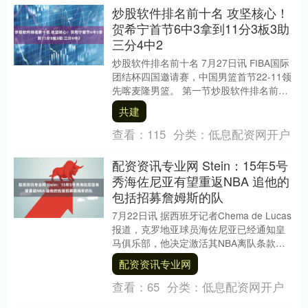
炒股软件排名前十名 攻坚核心！
贺希宁首节6中3拿到11分3板3助
三分4中2
炒股软件排名前十名 7月27日讯 FIBA国际
团结杯四国邀请赛，中国男篮首节22-11领
先喀麦隆男篮。 第一节炒股软件排名前十
名，中国男篮后卫贺希宁表现出色，打....
共建
查看：
115
分类：
低息配资网开户
配资资讯专业网 Stein：15年5号
秀海佐尼亚有望重返NBA 追他的
包括招募詹姆斯的队
7月22日讯 据西班牙记者Chema de Lucas
报道，克罗地亚球员海佐尼亚已经通知皇
马俱乐部，他决定激活其NBA离队条款，
可以中止目前持续到29年的合同，....
配资资讯专业网
查看：
65
分类：
低息配资网开户