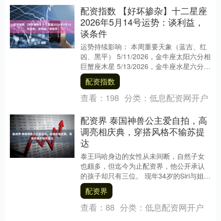
配资指数 【好坏掺杂】十二星座
2026年5月14号运势：谈利益，
谈条件
运势持续影响： 本周重要天象（蓝吉、红
凶、黑平） 5/11/2026，金牛座太阳六分相
巨蟹座木星 5/13/2026，金牛座水星六分相
巨蟹座木星 5/14/20....
配资指数
查看：
198
分类：
低息配资网开户
配资界 泰国神兽公主爱自拍，高
调亮相庆典，穿搭风格不输苏提
达
泰王玛哈身边的女性从未间断，自然子女
也颇多，但迄今为止配资界，他公开承认
的孩子却只有三位。 现年34岁的Siri与姐姐
帕公主一样未婚，但据传她有一位未公开
配资界
的法国....
查看：
88
分类：
低息配资网开户