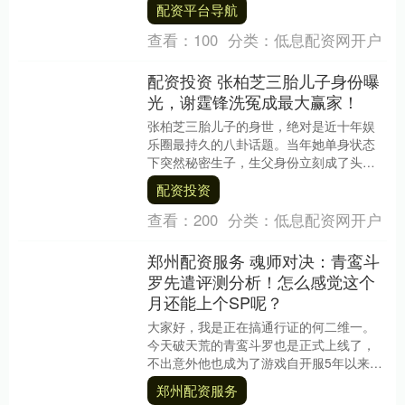
三大球运动会 足球、篮球、排球3个项....
配资平台导航
查看：
100
分类：
低息配资网开户
配资投资 张柏芝三胎儿子身份曝
光，谢霆锋洗冤成最大赢家！
张柏芝三胎儿子的身世，绝对是近十年娱
乐圈最持久的八卦话题。当年她单身状态
下突然秘密生子，生父身份立刻成了头号
未解之谜，所有人第一反应都把目光投向
配资投资
了谢霆锋，毕竟两....
查看：
200
分类：
低息配资网开户
郑州配资服务 魂师对决：青鸾斗
罗先遣评测分析！怎么感觉这个
月还能上个SP呢？
大家好，我是正在搞通行证的何二维一。
今天破天荒的青鸾斗罗也是正式上线了，
不出意外他也成为了游戏自开服5年以来，
除SSR唐三、SSR小舞、SSR锤三、SP海
郑州配资服务
三、....