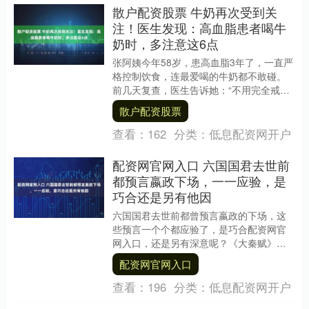
散户配资股票 牛奶再次受到关
注！医生发现：高血脂患者喝牛
奶时，多注意这6点
张阿姨今年58岁，患高血脂3年了，一直严
格控制饮食，连最爱喝的牛奶都不敢碰。
前几天复查，医生告诉她：“不用完全戒
奶，喝对了反而能补营养、助控脂。” 这话
散户配资股票
让张阿姨....
查看：
162
分类：
低息配资网开户
配资网官网入口 六国国君去世前
都预言嬴政下场，一一应验，是
巧合还是另有他因
六国国君去世前都曾预言嬴政的下场，这
些预言一个个都应验了，是巧合配资网官
网入口，还是另有深意呢？《大秦赋》已
经接近尾声，六国自韩国开始相继被秦国
配资网官网入口
吞并，原本高高在....
查看：
196
分类：
低息配资网开户