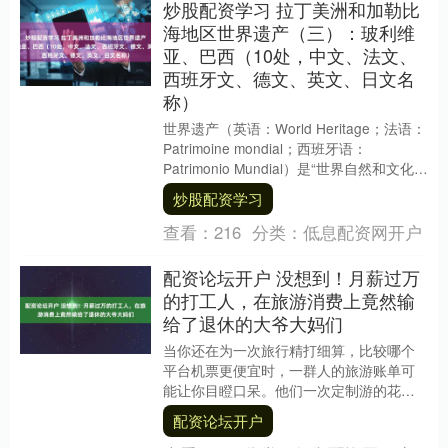
炒股配资学习 拉丁美洲和加勒比
海地区世界遗产（三）：玻利维
亚、巴西（10处，中文、法文、
西班牙文、德文、英文、日文名
称）
世界遗产（英语：World Heritage；法语：
Patrimoine mondial；西班牙语：
Patrimonio Mundial）是“世界自然和文化遗
产....
炒股配资学习
查看：
216
分类：
低息配资网开户
配资论坛开户 没想到！月薪过万
的打工人，在旅游消费上竟然输
给了退休的大爷大妈们
当你还在为一次旅行精打细算，比较哪个
平台机票更便宜时，一群人的旅游账单可
能让你目瞪口呆。他们一次定制游的花费
超过1.2万元，在极地邮轮等高客单价产品
配资论坛开户
中占比超过9....