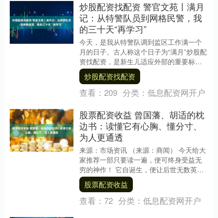
炒股配资找配资 警官文苑丨满月
记：从特警队员到网格民警，我
的三十天“再学习”
今天，是我从特警队调到监区工作满一个
月的日子。古人称这个日子为“满月”炒股配
资找配资，是新生儿适应外部的重要标
志，而对于我来说，这三十天，也是一次
炒股配资找配资
彻底的“再学习....
查看：
209
分类：
低息配资网开户
股票配资收益 曾国藩、胡适的枕
边书：读懂它有心胸、懂分寸、
为人更通透
来源：市场资讯 （来源：商闻） 今天给大
家推荐一部只要读一遍，便可终身受益无
穷的神作！ 它自诞生，便让后世无数英雄
顶礼膜拜。 是的，这本奇书就是与《史
股票配资收益
记》并称为....
查看：
72
分类：
低息配资网开户