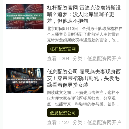
杠杆配资官网 雷迪克说詹姆斯没
哨？追梦：没人比库里哨子更
差，但他从不抱怨
北京时间5月10日，金州勇士队球员格林在
个人播客节目时谈到了此前湖人主帅雷迪
克针对詹姆斯吹罚待遇最差的言论，他表
示在自己眼里，没人比库里的哨子更差。
杠杆配资官网
此前，雷迪....
查看：
204
分类：
低息配资网开户
低息配资公司 霍思燕夫妻现身西
安！穿吊带裙勒出副乳，头发毛
躁看着像男扮女装
阅读此文之前，不妨先点击关注，这样不
仅方便大家在评论区畅所欲言、分享观
点，也能带来一种独特的参与感。创作不
易，感谢你的支持。5月19日，有网友在短
低息配资公司
视频平台上晒出....
查看：
127
分类：
低息配资网开户