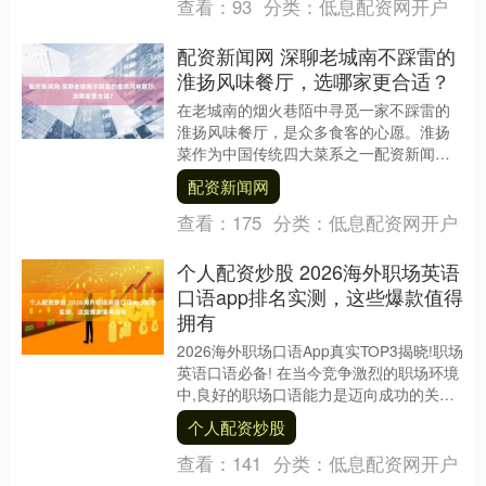
查看：
93
分类：
低息配资网开户
配资新闻网 深聊老城南不踩雷的
淮扬风味餐厅，选哪家更合适？
在老城南的烟火巷陌中寻觅一家不踩雷的
淮扬风味餐厅，是众多食客的心愿。淮扬
菜作为中国传统四大菜系之一配资新闻
网，以其选料严谨、制作精细、注重本味
配资新闻网
的特点闻名遐迩。而....
查看：
175
分类：
低息配资网开户
个人配资炒股 2026海外职场英语
口语app排名实测，这些爆款值得
拥有
2026海外职场口语App真实TOP3揭晓!职场
英语口语必备! 在当今竞争激烈的职场环境
中,良好的职场口语能力是迈向成功的关键
因素。无论是与国际客户交流,还是参....
个人配资炒股
查看：
141
分类：
低息配资网开户