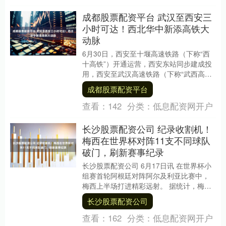
成都股票配资平台 武汉至西安三
小时可达！西北华中新添高铁大
动脉
6月30日，西安至十堰高速铁路（下称“西
十高铁”）开通运营，西安东站同步建成投
用，西安至武汉高速铁路（下称“武西高
铁”）通道全线贯通。武汉、西安两地间最
成都股票配资平台
快2小时....
查看：
142
分类：
低息配资网开户
长沙股票配资公司 纪录收割机！
梅西在世界杯对阵11支不同球队
破门，刷新赛事纪录
长沙股票配资公司 6月17日讯 在世界杯小
组赛首轮阿根廷对阵阿尔及利亚比赛中，
梅西上半场打进精彩远射。 据统计，梅西
在世界杯上对阵11支球队破门，此数据刷
长沙股票配资公司
新赛事....
查看：
162
分类：
低息配资网开户